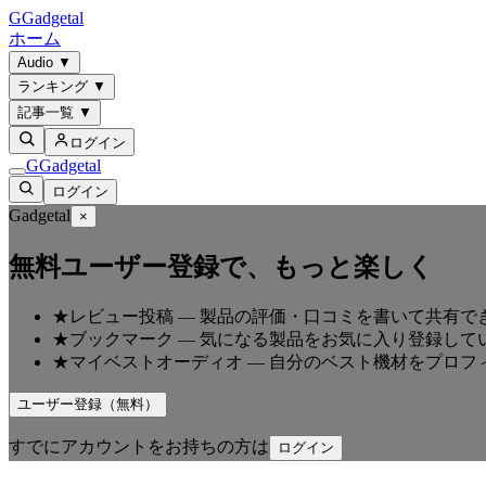
G
Gadgetal
ホーム
Audio
▼
ランキング
▼
記事一覧
▼
ログイン
G
Gadgetal
ログイン
Gadgetal
×
無料ユーザー登録で、もっと楽しく
★
レビュー投稿
—
製品の評価・口コミを書いて共有で
★
ブックマーク
—
気になる製品をお気に入り登録して
★
マイベストオーディオ
—
自分のベスト機材をプロフ
ユーザー登録（無料）
すでにアカウントをお持ちの方は
ログイン