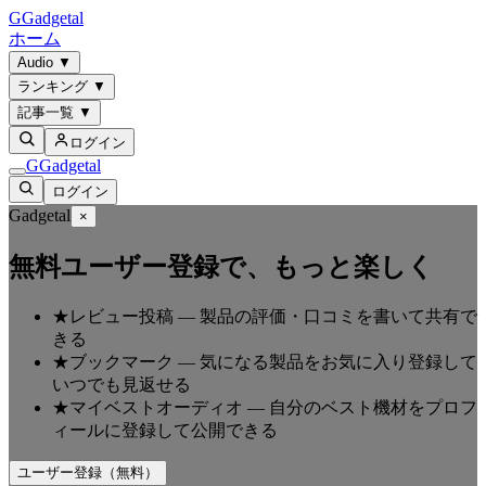
G
Gadgetal
ホーム
Audio
▼
ランキング
▼
記事一覧
▼
ログイン
G
Gadgetal
ログイン
Gadgetal
×
無料ユーザー登録で、もっと楽しく
★
レビュー投稿
—
製品の評価・口コミを書いて共有で
きる
★
ブックマーク
—
気になる製品をお気に入り登録して
いつでも見返せる
★
マイベストオーディオ
—
自分のベスト機材をプロフ
ィールに登録して公開できる
ユーザー登録（無料）