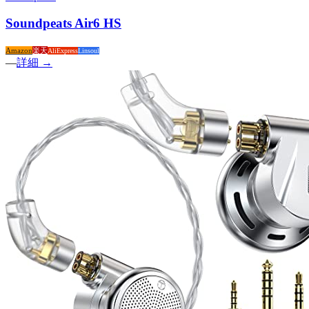
Soundpeats Air6 HS
Amazon
楽天
AliExpress
Linsoul
—
詳細 →