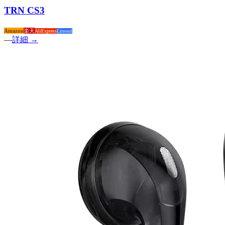
TRN CS3
Amazon
楽天
AliExpress
Linsoul
—
詳細 →