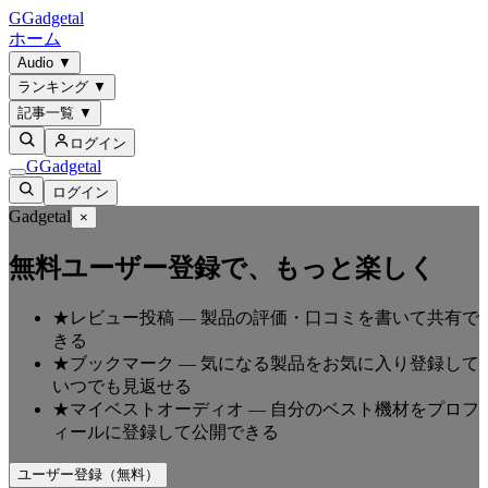
G
Gadgetal
ホーム
Audio
▼
ランキング
▼
記事一覧
▼
ログイン
G
Gadgetal
ログイン
Gadgetal
×
無料ユーザー登録で、もっと楽しく
★
レビュー投稿
—
製品の評価・口コミを書いて共有で
きる
★
ブックマーク
—
気になる製品をお気に入り登録して
いつでも見返せる
★
マイベストオーディオ
—
自分のベスト機材をプロフ
ィールに登録して公開できる
ユーザー登録（無料）