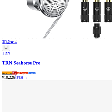
有線
★
–
TRN
TRN Seahorse Pro
Amazon
楽天
AliExpress
Linsoul
¥10,226
詳細 →