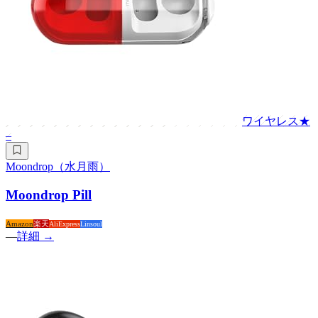
ワイヤレス
★
–
Moondrop（水月雨）
Moondrop Pill
Amazon
楽天
AliExpress
Linsoul
—
詳細 →