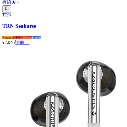
有線
★
–
TRN
TRN Seahorse
Amazon
楽天
AliExpress
Linsoul
¥2,046
詳細 →