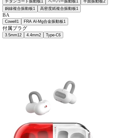
チタンコート振動板
1
ペーパー振動板
1
平面振動板
2
銅線複合振動板
1
高密度紙複合振動板
1
BA
Cowell
1
FRA Al-Mg合金振動板
1
付属プラグ
3.5mm
12
4.4mm
2
Type-C
6