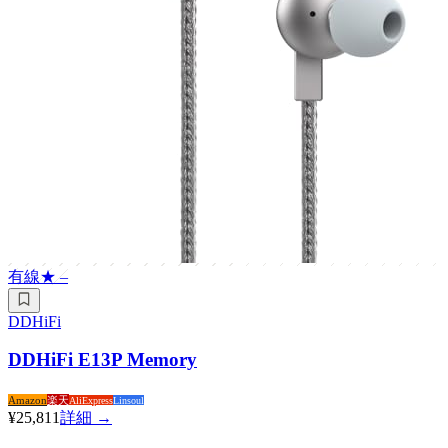
有線
★
–
DDHiFi
DDHiFi E13P Memory
Amazon
楽天
AliExpress
Linsoul
¥25,811
詳細 →