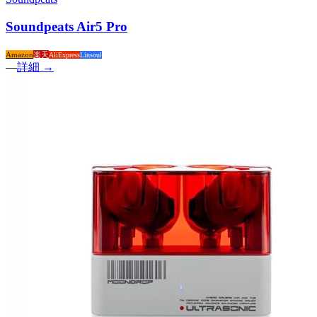
Soundpeats Air5 Pro
Amazon
楽天
AliExpress
Linsoul
—
詳細 →