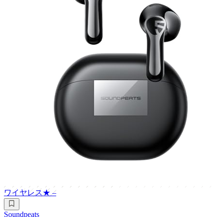
ワイヤレス
★
–
Soundpeats