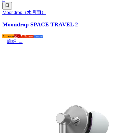
Moondrop（水月雨）
Moondrop SPACE TRAVEL 2
Amazon
楽天
AliExpress
Linsoul
—
詳細 →