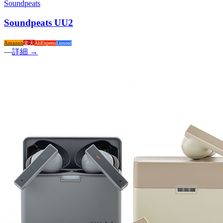
Soundpeats
Soundpeats UU2
Amazon
楽天
AliExpress
Linsoul
—
詳細 →