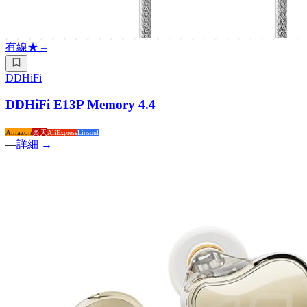
有線
★
–
DDHiFi
DDHiFi E13P Memory 4.4
Amazon
楽天
AliExpress
Linsoul
—
詳細 →