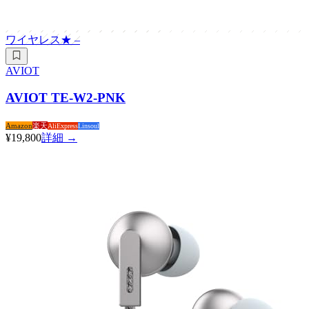
ワイヤレス
★
–
AVIOT
AVIOT TE-W2-PNK
Amazon
楽天
AliExpress
Linsoul
¥19,800
詳細 →