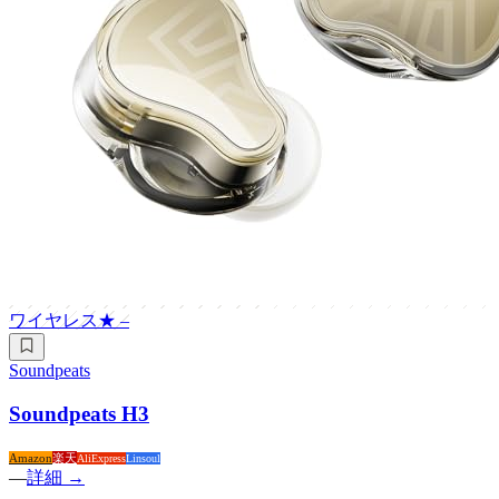
ワイヤレス
★
–
Soundpeats
Soundpeats H3
Amazon
楽天
AliExpress
Linsoul
—
詳細 →