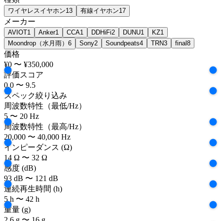
ワイヤレスイヤホン
13
有線イヤホン
17
メーカー
AVIOT
1
Anker
1
CCA
1
DDHiFi
2
DUNU
1
KZ
1
Moondrop（水月雨）
6
Sony
2
Soundpeats
4
TRN
3
final
8
価格
¥0
〜
¥350,000
評価スコア
0.0
〜
9.5
スペック絞り込み
周波数特性
（最低/Hz）
5
〜
20
Hz
周波数特性
（最高/Hz）
20,000
〜
40,000
Hz
インピーダンス
(Ω)
14
Ω
〜
32
Ω
感度
(dB)
93
dB
〜
121
dB
連続再生時間
(h)
5
h
〜
42
h
重量
(g)
2.6
g
〜
16
g