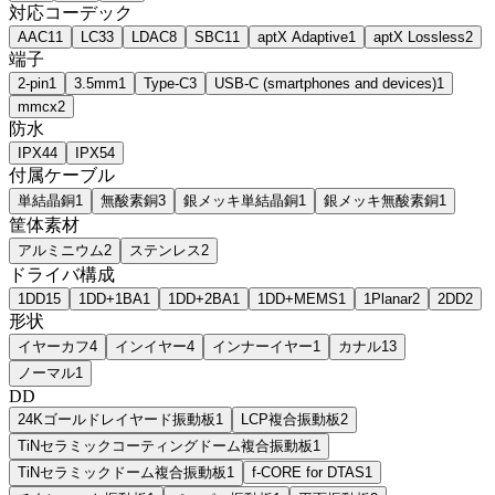
対応コーデック
AAC
11
LC3
3
LDAC
8
SBC
11
aptX Adaptive
1
aptX Lossless
2
端子
2-pin
1
3.5mm
1
Type-C
3
USB‑C (smartphones and devices)
1
mmcx
2
防水
IPX4
4
IPX5
4
付属ケーブル
単結晶銅
1
無酸素銅
3
銀メッキ単結晶銅
1
銀メッキ無酸素銅
1
筐体素材
アルミニウム
2
ステンレス
2
ドライバ構成
1DD
15
1DD+1BA
1
1DD+2BA
1
1DD+MEMS
1
1Planar
2
2DD
2
形状
イヤーカフ
4
インイヤー
4
インナーイヤー
1
カナル
13
ノーマル
1
DD
24Kゴールドレイヤード振動板
1
LCP複合振動板
2
TiNセラミックコーティングドーム複合振動板
1
TiNセラミックドーム複合振動板
1
f-CORE for DTAS
1