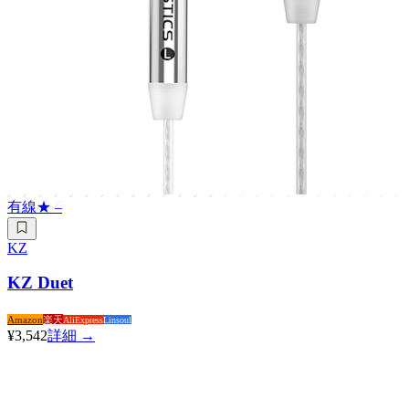
有線
★
–
KZ
KZ Duet
Amazon
楽天
AliExpress
Linsoul
¥3,542
詳細 →