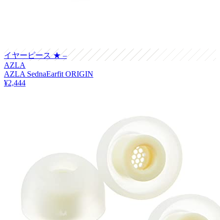
イヤーピース
★ –
AZLA
AZLA SednaEarfit ORIGIN
¥2,444