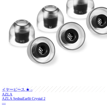
イヤーピース
★ –
AZLA
AZLA SednaEarfit Crystal 2
—