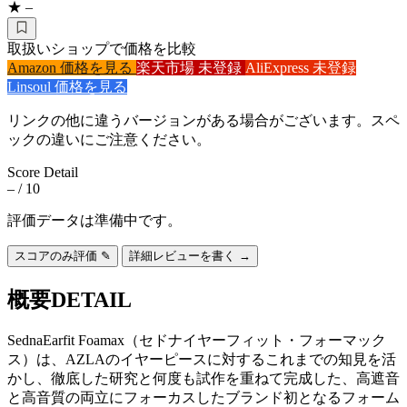
★ –
取扱いショップで価格を比較
Amazon
価格を見る
楽天市場
未登録
AliExpress
未登録
Linsoul
価格を見る
リンクの他に違うバージョンがある場合がございます。スペ
ックの違いにご注意ください。
Score Detail
–
/ 10
評価データは準備中です。
スコアのみ評価 ✎
詳細レビューを書く →
概要
DETAIL
SednaEarfit Foamax（セドナイヤーフィット・フォーマック
ス）は、AZLAのイヤーピースに対するこれまでの知見を活
かし、徹底した研究と何度も試作を重ねて完成した、高遮音
と高音質の両立にフォーカスしたブランド初となるフォーム