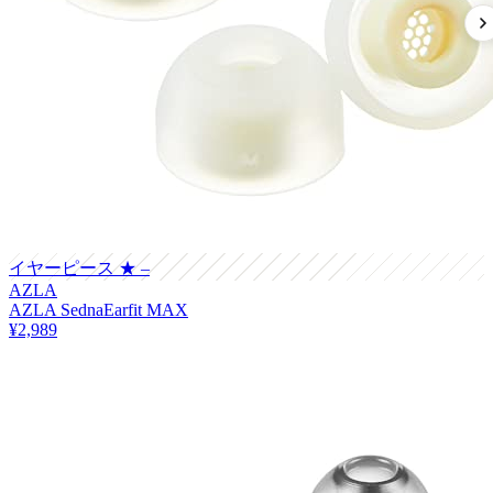
イヤーピース
★ –
AZLA
AZLA SednaEarfit MAX
¥2,989