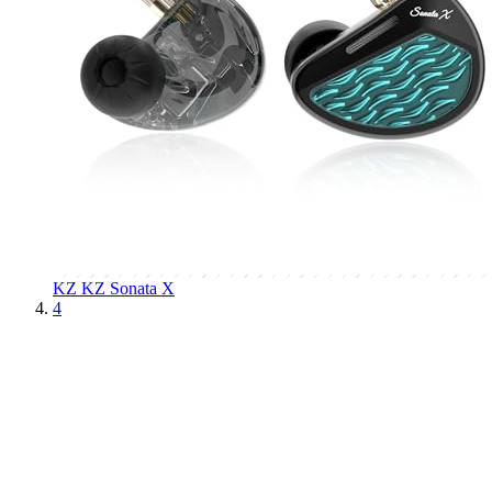
KZ
KZ Sonata X
4