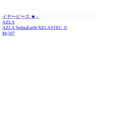
イヤーピース
★ –
AZLA
AZLA SednaEarfit XELASTEC Ⅱ
¥8,507