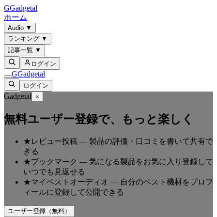
G
Gadgetal
ホーム
Audio
▼
ランキング
▼
記事一覧
▼
ログイン
G
Gadgetal
ログイン
Gadgetal
×
無料ユーザー登録で、もっと楽しく
★
レビュー投稿
—
製品の評価・口コミを書いて共有で
きる
★
ブックマーク
—
気になる製品をお気に入り登録して
いつでも見返せる
★
マイベストオーディオ
—
自分のベスト機材をプロフ
ィールに登録して公開できる
ユーザー登録（無料）