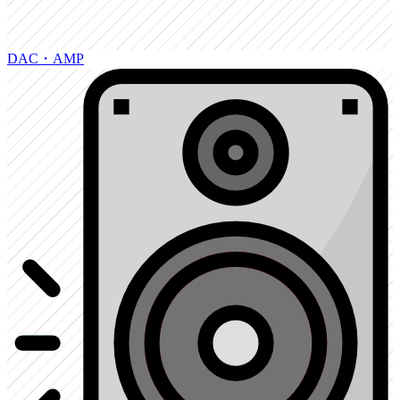
DAC・AMP