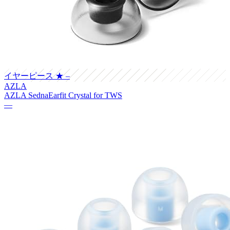
イヤーピース
★ –
AZLA
AZLA SednaEarfit Crystal for TWS
—