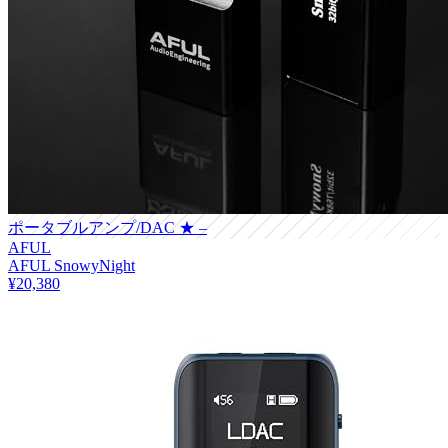
ポータブルアンプ/DAC
★ –
AFUL
AFUL SnowyNight
¥20,380