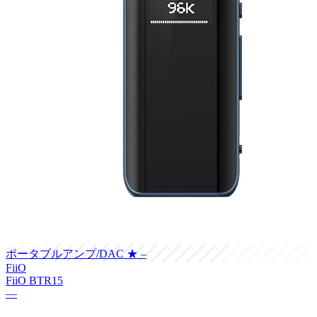
ポータブルアンプ/DAC
★ –
FiiO
FiiO BTR15
—