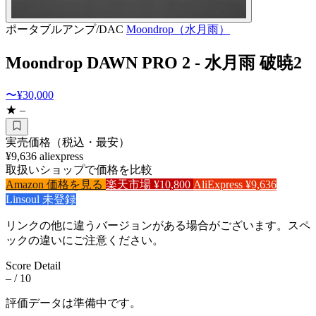
ポータブルアンプ/DAC
Moondrop（水月雨）
Moondrop DAWN PRO 2 - 水月雨 破暁2
〜¥30,000
★ –
実売価格（税込・最安）
¥9,636
aliexpress
取扱いショップで価格を比較
Amazon
価格を見る
楽天市場
¥10,800
AliExpress
¥9,636
Linsoul
未登録
リンクの他に違うバージョンがある場合がございます。スペ
ックの違いにご注意ください。
Score Detail
–
/ 10
評価データは準備中です。