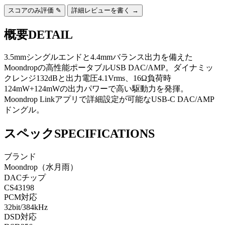
スコアのみ評価 ✎
詳細レビューを書く →
概要
DETAIL
3.5mmシングルエンドと4.4mmバランス出力を備えた
Moondropの高性能ポータブルUSB DAC/AMP。ダイナミッ
クレンジ132dBと出力電圧4.1Vrms、16Ω負荷時
124mW+124mWの出力パワーで高い駆動力を発揮。
Moondrop Linkアプリで詳細設定が可能なUSB-C DAC/AMP
ドングル。
スペック
SPECIFICATIONS
ブランド
Moondrop（水月雨）
DACチップ
CS43198
PCM対応
32bit/384kHz
DSD対応