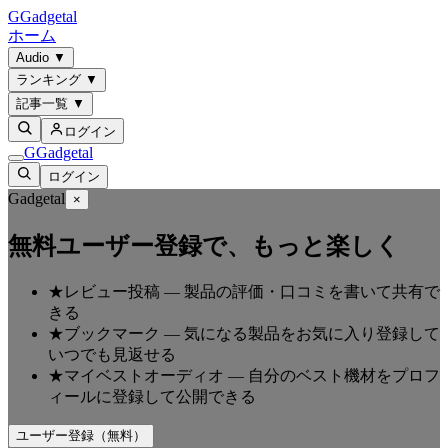
G
Gadgetal
ホーム
Audio
▼
ランキング
▼
記事一覧
▼
ログイン
G
Gadgetal
ログイン
Gadgetal
×
無料ユーザー登録で、もっと楽しく
★
レビュー投稿
—
製品の評価・口コミを書いて共有で
きる
★
ブックマーク
—
気になる製品をお気に入り登録して
いつでも見返せる
★
マイベストオーディオ
—
自分のベスト機材をプロフ
ィールに登録して公開できる
ユーザー登録（無料）