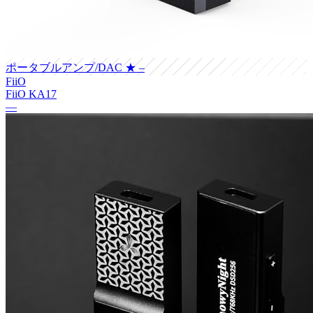
ポータブルアンプ/DAC
★ –
FiiO
FiiO KA17
—