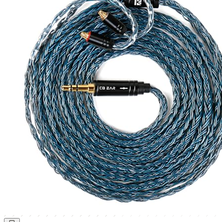
KBear
KBEAR ST12
イヤホン側端子
MMCX, 2-pin 0.78mm, QDC
プラグ
3.5mm, 4.4mm
導体
銀メッキ無酸素銅
Amazon
楽天
AliExpress
Linsoul
¥1,376
詳細 →