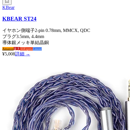
KBear
KBEAR ST24
イヤホン側端子
2-pin 0.78mm, MMCX, QDC
プラグ
3.5mm, 4.4mm
導体
銀メッキ単結晶銅
Amazon
楽天
AliExpress
Linsoul
¥5,008
詳細 →