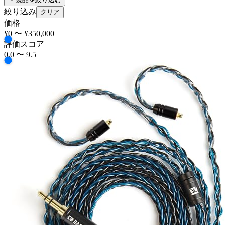
KBear
HOME
/
BRAND
KBear
0
KBearの製品一覧
19 製品
19
件の製品
製品を絞り込む
絞り込み
クリア
価格
¥0
〜
¥350,000
評価スコア
0.0
〜
9.5