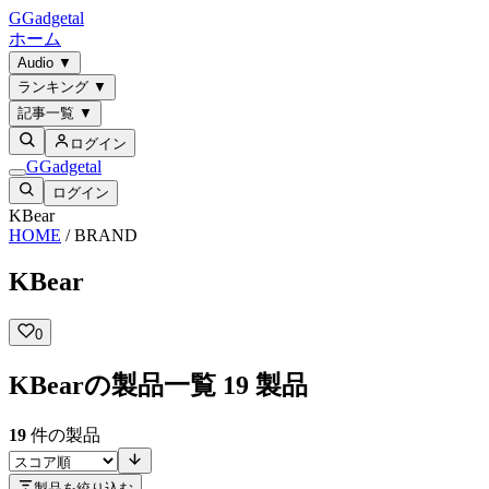
G
Gadgetal
ホーム
Audio
▼
ランキング
▼
記事一覧
▼
ログイン
G
Gadgetal
ログイン
Gadgetal
×
無料ユーザー登録で、もっと楽しく
★
レビュー投稿
—
製品の評価・口コミを書いて共有で
★
ブックマーク
—
気になる製品をお気に入り登録して
★
マイベストオーディオ
—
自分のベスト機材をプロフ
ユーザー登録（無料）
すでにアカウントをお持ちの方は
ログイン