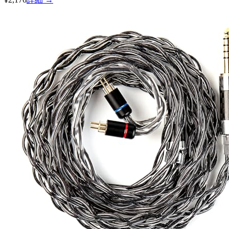
KBear
KBEAR Neon
イヤホン側端子
MMCX, QDC, 2-pin 0.78mm
プラグ
3.5mm, 4.4mm
導体
無酸素銅
Amazon
楽天
AliExpress
Linsoul
¥2,176
詳細 →