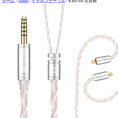
ホーム
/
Audio
/
イヤホンケーブル
/
KBEAR 梵音絡