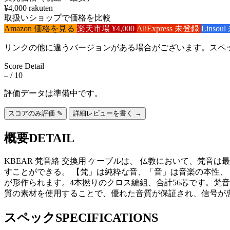
¥4,000
rakuten
取扱いショップで価格を比較
Amazon
価格を見る
楽天市場
¥4,000
AliExpress
未登録
Linsoul
リンクの他に違うバージョンがある場合がございます。スペ
Score Detail
–
/ 10
評価データは準備中です。
スコアのみ評価 ✎
詳細レビューを書く →
概要
DETAIL
KBEAR 梵音絡 交換用 ケーブルは、 仏教において、梵
すことができる。 【梵」は純粋な音、「音」は音楽の本性
が形作られます。4本撚りのクロス編組、合計56芯です。梵音
質の素材を使用することで、優れた音質が保証され、信号が
スペック
SPECIFICATIONS