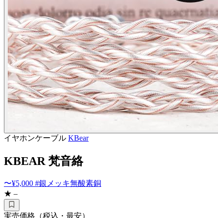
イヤホンケーブル
KBear
KBEAR 梵音絡
〜¥5,000
#銀メッキ無酸素銅
★ –
実売価格（税込・最安）