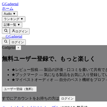
G
Gadgetal
ホーム
Audio
▼
ランキング
▼
記事一覧
▼
ログイン
G
Gadgetal
ログイン
Gadgetal
×
無料ユーザー登録で、もっと楽しく
★
レビュー投稿
—
製品の評価・口コミを書いて共有で
★
ブックマーク
—
気になる製品をお気に入り登録して
★
マイベストオーディオ
—
自分のベスト機材をプロフ
ユーザー登録（無料）
すでにアカウントをお持ちの方は
ログイン