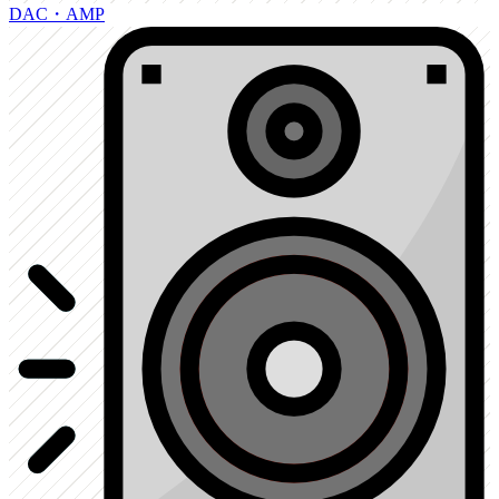
DAC・AMP