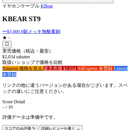
イヤホンケーブル
KBear
KBEAR ST9
〜¥3,000
#銀メッキ無酸素銅
★ –
実売価格（税込・最安）
¥2,034
rakuten
取扱いショップで価格を比較
Amazon
価格を見る
楽天市場
¥2,034
AliExpress
未登録
Linsoul
未登録
リンクの他に違うバージョンがある場合がございます。スペ
ックの違いにご注意ください。
Score Detail
–
/ 10
評価データは準備中です。
スコアのみ評価 ✎
詳細レビューを書く →