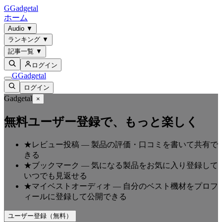
G
Gadgetal
ホーム
Audio
▼
ランキング
▼
記事一覧
▼
ログイン
G
Gadgetal
ログイン
Gadgetal
×
無料ユーザー登録で、もっと楽しく
★
レビュー投稿
—
製品の評価・口コミを書いて共有で
きる
★
ブックマーク
—
気になる製品をお気に入り登録して
いつでも見返せる
★
マイベストオーディオ
—
自分のベスト機材をプロフ
ィールに登録して公開できる
ユーザー登録（無料）