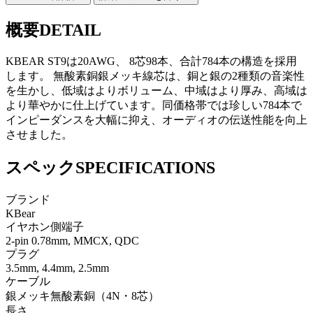
概要
DETAIL
KBEAR ST9は20AWG、 8芯98本、合計784本の構造を採用
します。 無酸素銅銀メッキ線芯は、銅と銀の2種類の音楽性
を生かし、低域はよりボリューム、中域はより厚み、高域は
より華やかに仕上げています。同価格帯では珍しい784本で
インピーダンスを大幅に抑え、オーディオの伝送性能を向上
させました。
スペック
SPECIFICATIONS
ブランド
KBear
イヤホン側端子
2-pin 0.78mm, MMCX, QDC
プラグ
3.5mm, 4.4mm, 2.5mm
ケーブル
銀メッキ無酸素銅（4N・8芯）
長さ