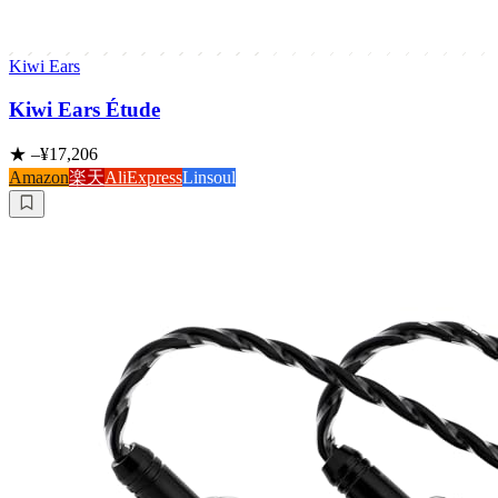
Kiwi Ears
Kiwi Ears Étude
★
–
¥17,206
Amazon
楽天
AliExpress
Linsoul