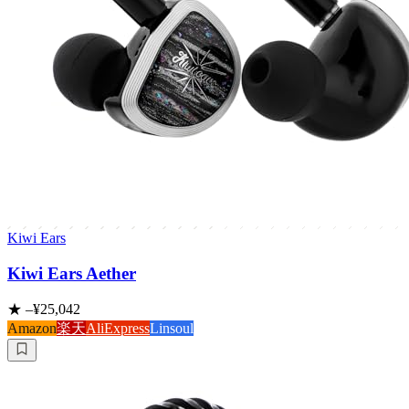
Kiwi Ears
Kiwi Ears Aether
★
–
¥25,042
Amazon
楽天
AliExpress
Linsoul