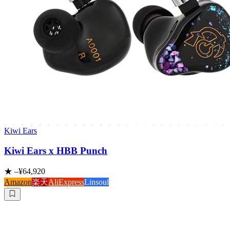
Kiwi Ears
Kiwi Ears x HBB Punch
★
–
¥64,920
Amazon
楽天
AliExpress
Linsoul