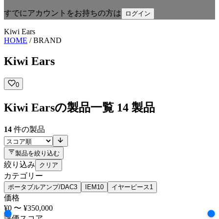
すでにアカウントをお持ちの方は
ログイン
Kiwi Ears
HOME
/
BRAND
Kiwi Ears
0
Kiwi Earsの製品一覧
14 製品
14
件の製品
製品を絞り込む
絞り込み
クリア
カテゴリー
ポータブルアンプ/DAC
3
IEM
10
イヤーピース
1
価格
¥0
〜
¥350,000
評価スコア