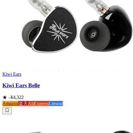
Kiwi Ears
Kiwi Ears Belle
★
–
¥4,322
Amazon
楽天
AliExpress
Linsoul