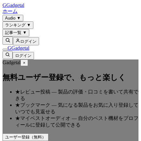
G
Gadgetal
ホーム
Audio
▼
ランキング
▼
記事一覧
▼
ログイン
G
Gadgetal
ログイン
Gadgetal
×
無料ユーザー登録で、もっと楽しく
★
レビュー投稿
—
製品の評価・口コミを書いて共有で
きる
★
ブックマーク
—
気になる製品をお気に入り登録して
いつでも見返せる
★
マイベストオーディオ
—
自分のベスト機材をプロフ
ィールに登録して公開できる
ユーザー登録（無料）