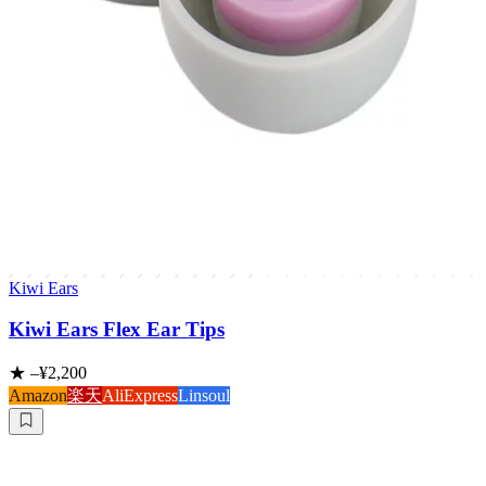
Kiwi Ears
Kiwi Ears Flex Ear Tips
★
–
¥2,200
Amazon
楽天
AliExpress
Linsoul