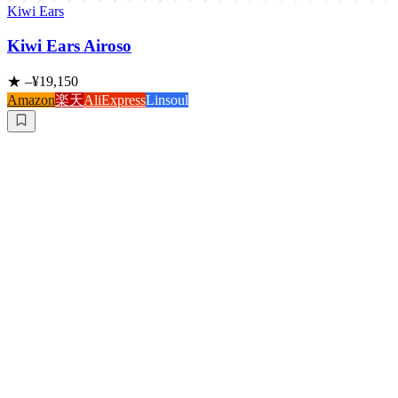
Kiwi Ears
Kiwi Ears Airoso
★
–
¥19,150
Amazon
楽天
AliExpress
Linsoul