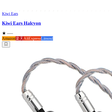
Kiwi Ears
Kiwi Ears Halcyon
★
–
—
Amazon
楽天
AliExpress
Linsoul