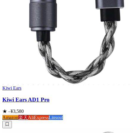
Kiwi Ears
Kiwi Ears AD1 Pro
★
–
¥3,580
Amazon
楽天
AliExpress
Linsoul