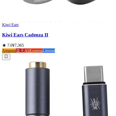
Kiwi Ears
Kiwi Ears Cadenza II
★
7.0
¥7,365
Amazon
楽天
AliExpress
Linsoul