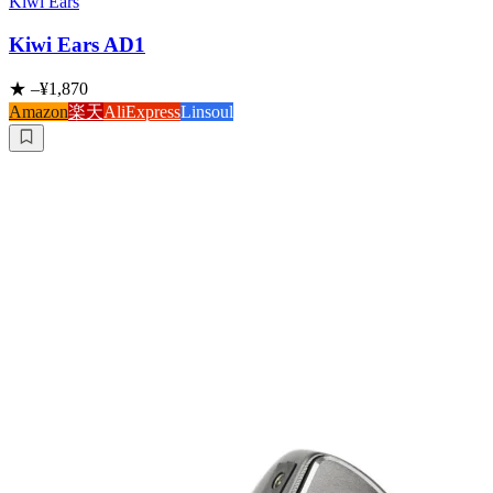
Kiwi Ears
Kiwi Ears AD1
★
–
¥1,870
Amazon
楽天
AliExpress
Linsoul