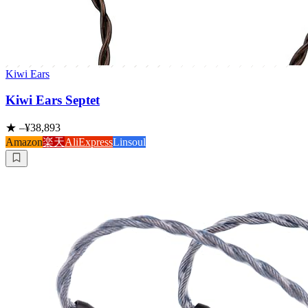
Kiwi Ears
Kiwi Ears Septet
★
–
¥38,893
Amazon
楽天
AliExpress
Linsoul