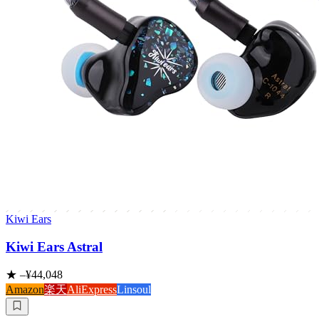
Kiwi Ears
Kiwi Ears Astral
★
–
¥44,048
Amazon
楽天
AliExpress
Linsoul