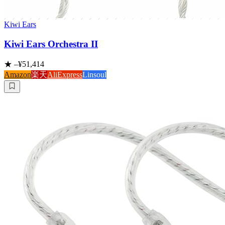
Kiwi Ears
Kiwi Ears Orchestra II
★
–
¥51,414
Amazon
楽天
AliExpress
Linsoul