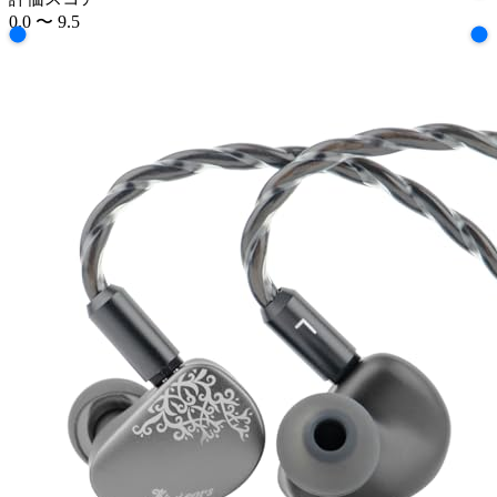
0.0
〜
9.5