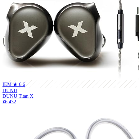
IEM
★ 6.6
DUNU
DUNU Titan X
¥6,432