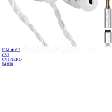
IEM
★ 6.2
CVJ
CVJ NEKO
¥4,830