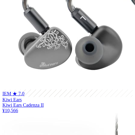
IEM
★ 7.0
Kiwi Ears
Kiwi Ears Cadenza II
¥10,566