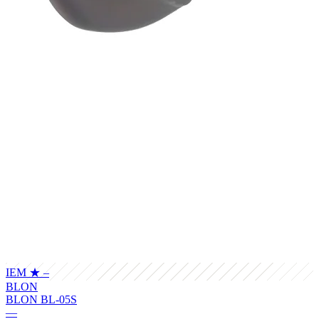
IEM
★ –
BLON
BLON BL-05S
—