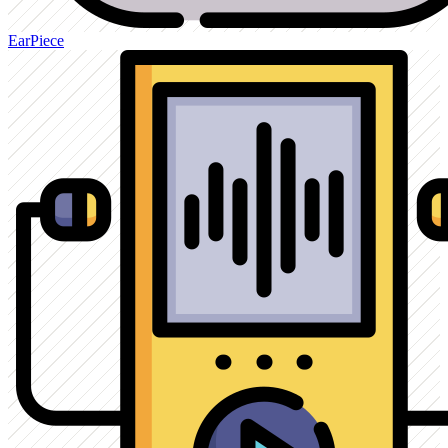
EarPiece