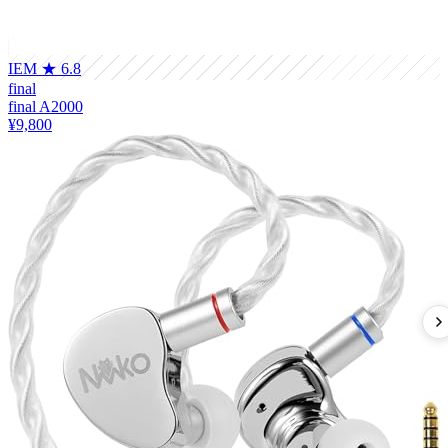
IEM
★ 6.8
final
final A2000
¥9,800