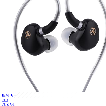
IEM
★ –
7Hz
7HZ G1