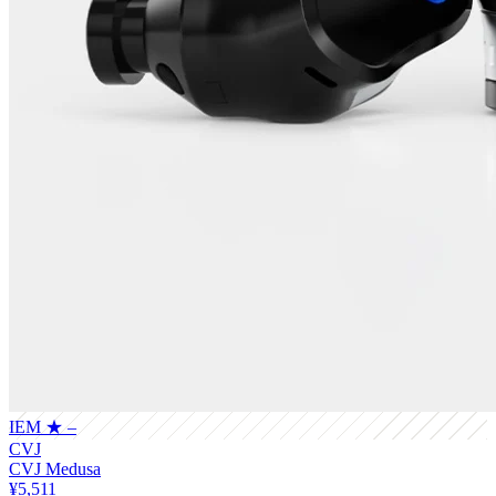
IEM
★ –
CVJ
CVJ Medusa
¥5,511