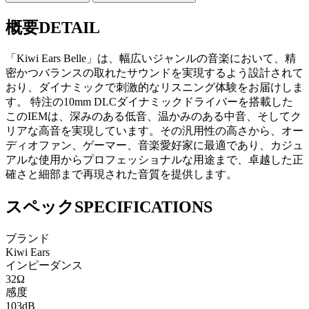
概要
DETAIL
「Kiwi Ears Belle」は、幅広いジャンルの音楽において、精
密かつバランスの取れたサウンドを実現するよう設計されて
おり、ダイナミックで刺激的なリスニング体験をお届けしま
す。 特注の10mm DLCダイナミックドライバーを搭載した
このIEMは、深みのある低音、温かみのある中音、そしてク
リアな高音を実現しています。その汎用性の高さから、オー
ディオファン、ゲーマー、音楽愛好家に最適であり、カジュ
アルな使用からプロフェッショナルな用途まで、卓越した正
確さと細部まで再現された音質を提供します。
スペック
SPECIFICATIONS
ブランド
Kiwi Ears
インピーダンス
32Ω
感度
103dB