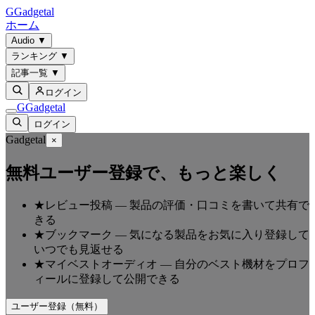
G
Gadgetal
ホーム
Audio
▼
ランキング
▼
記事一覧
▼
ログイン
G
Gadgetal
ログイン
Gadgetal
×
無料ユーザー登録で、もっと楽しく
★
レビュー投稿
—
製品の評価・口コミを書いて共有で
きる
★
ブックマーク
—
気になる製品をお気に入り登録して
いつでも見返せる
★
マイベストオーディオ
—
自分のベスト機材をプロフ
ィールに登録して公開できる
ユーザー登録（無料）