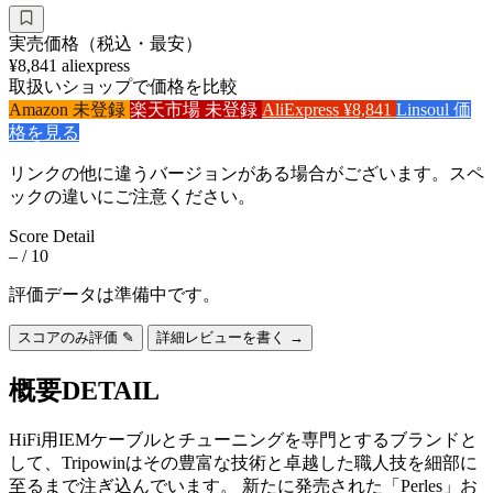
実売価格（税込・最安）
¥8,841
aliexpress
取扱いショップで価格を比較
Amazon
未登録
楽天市場
未登録
AliExpress
¥8,841
Linsoul
価
格を見る
リンクの他に違うバージョンがある場合がございます。スペ
ックの違いにご注意ください。
Score Detail
–
/ 10
評価データは準備中です。
スコアのみ評価 ✎
詳細レビューを書く →
概要
DETAIL
HiFi用IEMケーブルとチューニングを専門とするブランドと
して、Tripowinはその豊富な技術と卓越した職人技を細部に
至るまで注ぎ込んでいます。 新たに発売された「Perles」お