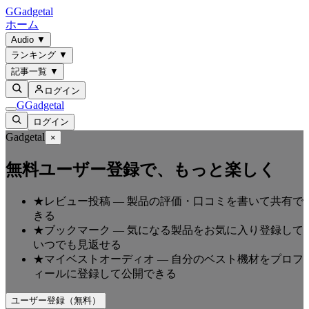
G
Gadgetal
ホーム
Audio
▼
ランキング
▼
記事一覧
▼
ログイン
G
Gadgetal
ログイン
Gadgetal
×
無料ユーザー登録で、もっと楽しく
★
レビュー投稿
—
製品の評価・口コミを書いて共有で
きる
★
ブックマーク
—
気になる製品をお気に入り登録して
いつでも見返せる
★
マイベストオーディオ
—
自分のベスト機材をプロフ
ィールに登録して公開できる
ユーザー登録（無料）