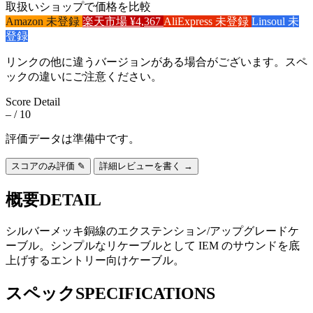
取扱いショップで価格を比較
Amazon
未登録
楽天市場
¥4,367
AliExpress
未登録
Linsoul
未
登録
リンクの他に違うバージョンがある場合がございます。スペ
ックの違いにご注意ください。
Score Detail
–
/ 10
評価データは準備中です。
スコアのみ評価 ✎
詳細レビューを書く →
概要
DETAIL
シルバーメッキ銅線のエクステンション/アップグレードケ
ーブル。シンプルなリケーブルとして IEM のサウンドを底
上げするエントリー向けケーブル。
スペック
SPECIFICATIONS