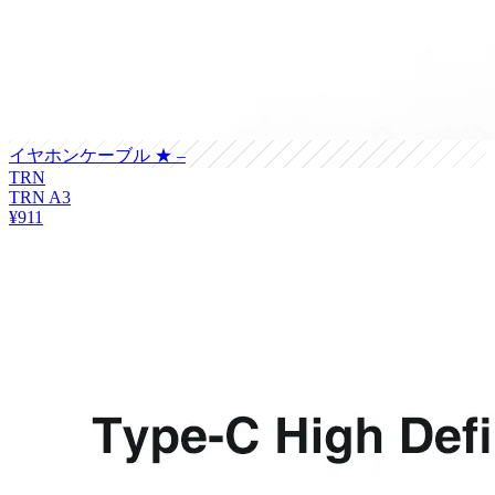
イヤホンケーブル
★ –
TRN
TRN A3
¥911