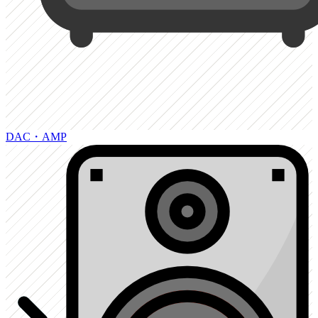
DAC・AMP