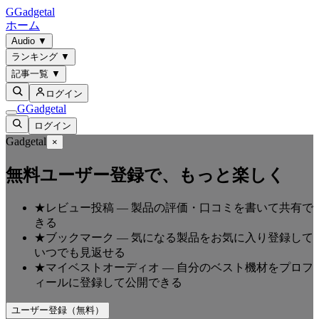
G
Gadgetal
ホーム
Audio
▼
ランキング
▼
記事一覧
▼
ログイン
G
Gadgetal
ログイン
Gadgetal
×
無料ユーザー登録で、もっと楽しく
★
レビュー投稿
—
製品の評価・口コミを書いて共有で
きる
★
ブックマーク
—
気になる製品をお気に入り登録して
いつでも見返せる
★
マイベストオーディオ
—
自分のベスト機材をプロフ
ィールに登録して公開できる
ユーザー登録（無料）