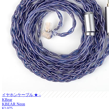
イヤホンケーブル
★ –
KBear
KBEAR Neon
¥2,075