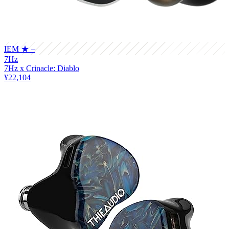
IEM
★ –
7Hz
7Hz x Crinacle: Diablo
¥22,104