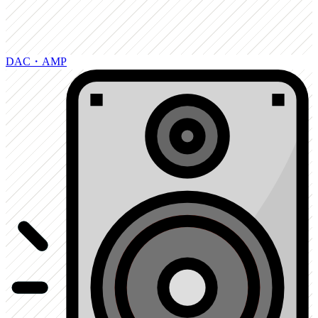
DAC・AMP