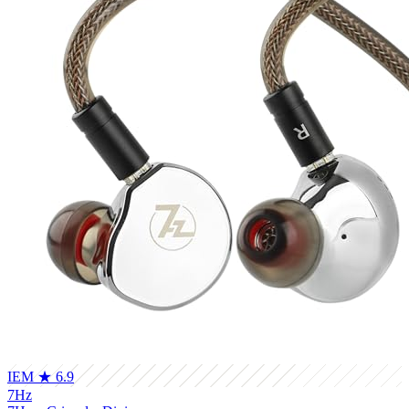
IEM
★ 6.9
7Hz