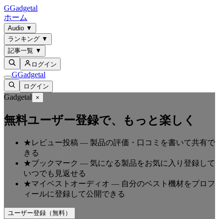
G
Gadgetal
ホーム
Audio
▼
ランキング
▼
記事一覧
▼
ログイン
G
Gadgetal
ログイン
Gadgetal
×
無料ユーザー登録で、もっと楽しく
★
レビュー投稿
—
製品の評価・口コミを書いて共有で
きる
★
ブックマーク
—
気になる製品をお気に入り登録して
いつでも見返せる
★
マイベストオーディオ
—
自分のベスト機材をプロフ
ィールに登録して公開できる
ユーザー登録（無料）