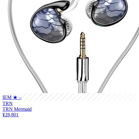
IEM
★ –
TRN
TRN Mermaid
¥28,801