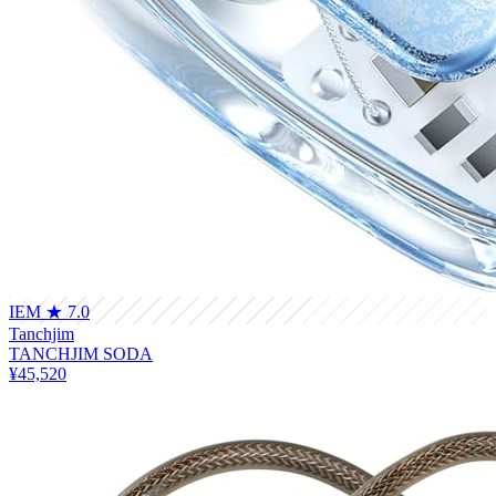
IEM
★ 7.0
Tanchjim
TANCHJIM SODA
¥45,520