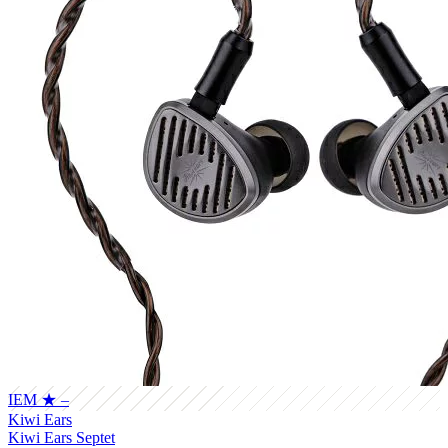
IEM
★ –
Kiwi Ears
Kiwi Ears Septet