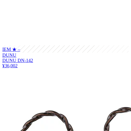
IEM
★ –
DUNU
DUNU DN-142
¥36,002