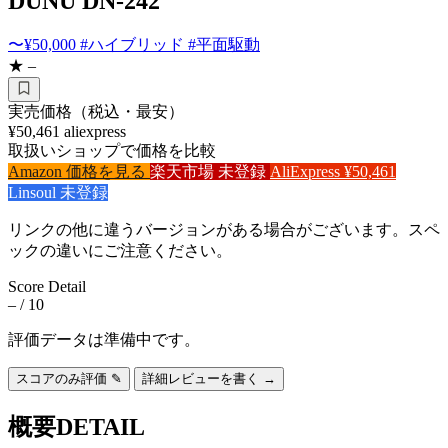
DUNU DN-242
〜¥50,000
#ハイブリッド
#平面駆動
★ –
実売価格（税込・最安）
¥50,461
aliexpress
取扱いショップで価格を比較
Amazon
価格を見る
楽天市場
未登録
AliExpress
¥50,461
Linsoul
未登録
リンクの他に違うバージョンがある場合がございます。スペ
ックの違いにご注意ください。
Score Detail
–
/ 10
評価データは準備中です。
スコアのみ評価 ✎
詳細レビューを書く →
概要
DETAIL