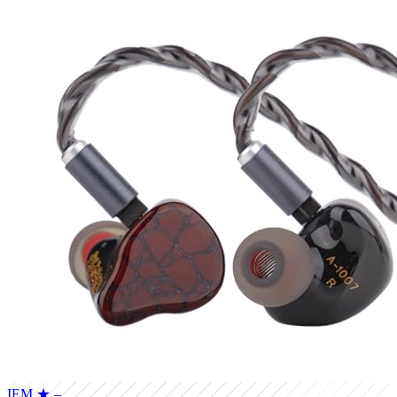
IEM
★ –