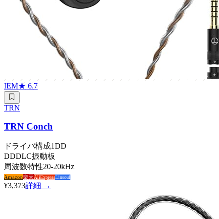
IEM
★
6.7
TRN
TRN Conch
ドライバ構成
1DD
DD
DLC振動板
周波数特性
20-20kHz
Amazon
楽天
AliExpress
Linsoul
¥3,373
詳細 →