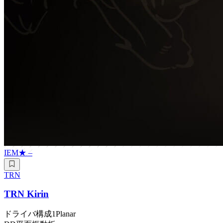
IEM
★
–
TRN
TRN Kirin
ドライバ構成
1Planar