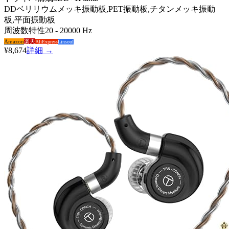
DD
ベリリウムメッキ振動板,PET振動板,チタンメッキ振動
板,平面振動板
周波数特性
20 - 20000 Hz
Amazon
楽天
AliExpress
Linsoul
¥8,674
詳細 →