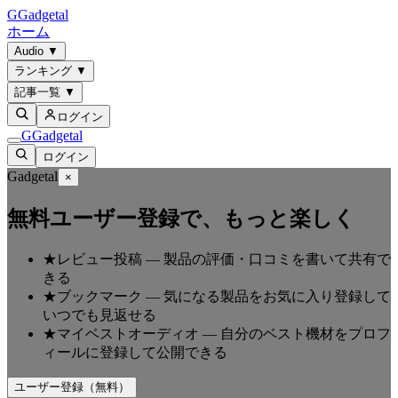
G
Gadgetal
ホーム
Audio
▼
ランキング
▼
記事一覧
▼
ログイン
G
Gadgetal
ログイン
Gadgetal
×
無料ユーザー登録で、もっと楽しく
★
レビュー投稿
—
製品の評価・口コミを書いて共有で
きる
★
ブックマーク
—
気になる製品をお気に入り登録して
いつでも見返せる
★
マイベストオーディオ
—
自分のベスト機材をプロフ
ィールに登録して公開できる
ユーザー登録（無料）