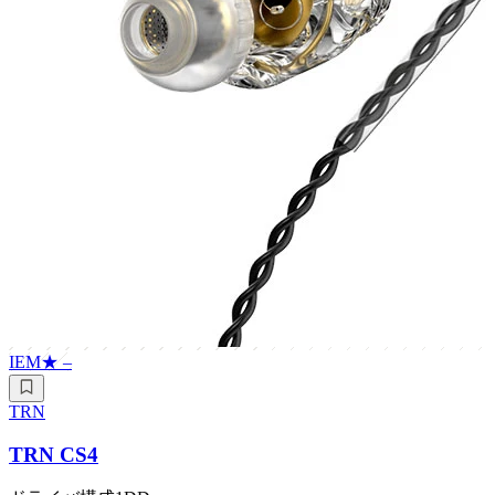
IEM
★
–
TRN
TRN CS4