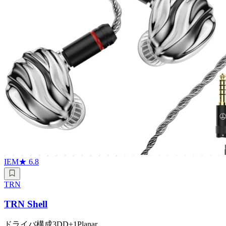
IEM
★
6.8
TRN
TRN Shell
ドライバ構成
3DD+1Planar