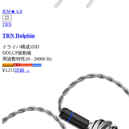
IEM
★
6.8
TRN
TRN Dolphin
ドライバ構成
1DD
DD
LCP振動板
周波数特性
20 - 20000 Hz
Amazon
楽天
AliExpress
Linsoul
¥3,211
詳細 →