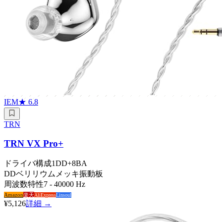
IEM
★
6.8
TRN
TRN VX Pro+
ドライバ構成
1DD+8BA
DD
ベリリウムメッキ振動板
周波数特性
7 - 40000 Hz
Amazon
楽天
AliExpress
Linsoul
¥5,126
詳細 →