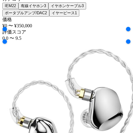
IEM
22
有線イヤホン
3
イヤホンケーブル
3
ポータブルアンプ/DAC
2
イヤーピース
1
価格
¥0
〜
¥350,000
評価スコア
0.0
〜
9.5