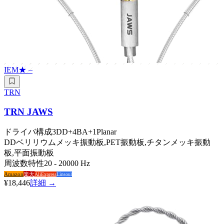
IEM
★
–
TRN
TRN JAWS
ドライバ構成
3DD+4BA+1Planar
DD
ベリリウムメッキ振動板,PET振動板,チタンメッキ振動
板,平面振動板
周波数特性
20 - 20000 Hz
Amazon
楽天
AliExpress
Linsoul
¥18,446
詳細 →