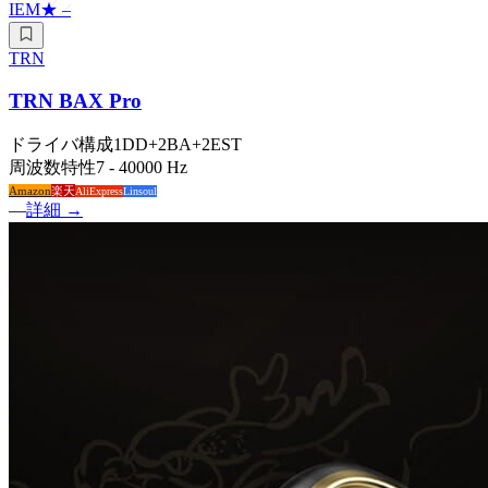
IEM
★
–
TRN
TRN BAX Pro
ドライバ構成
1DD+2BA+2EST
周波数特性
7 - 40000 Hz
Amazon
楽天
AliExpress
Linsoul
—
詳細 →