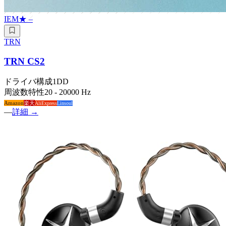
IEM
★
–
TRN
TRN CS2
ドライバ構成
1DD
周波数特性
20 - 20000 Hz
Amazon
楽天
AliExpress
Linsoul
—
詳細 →