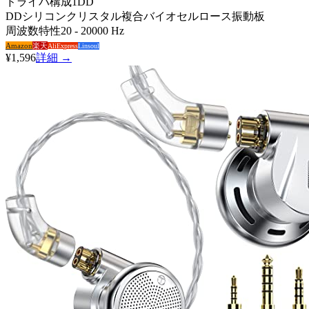
ドライバ構成
1DD
DD
シリコンクリスタル複合バイオセルロース振動板
周波数特性
20 - 20000 Hz
Amazon
楽天
AliExpress
Linsoul
¥1,596
詳細 →