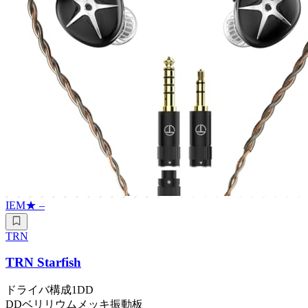
IEM
★
–
TRN
TRN Starfish
ドライバ構成
1DD
DD
ベリリウムメッキ振動板