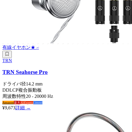
有線イヤホン
★
–
TRN
TRN Seahorse Pro
ドライバ径
14.2 mm
DD
LCP複合振動板
周波数特性
20 - 20000 Hz
Amazon
楽天
AliExpress
Linsoul
¥9,673
詳細 →