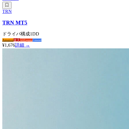
TRN
TRN MT5
ドライバ構成
1DD
Amazon
楽天
AliExpress
Linsoul
¥1,676
詳細 →