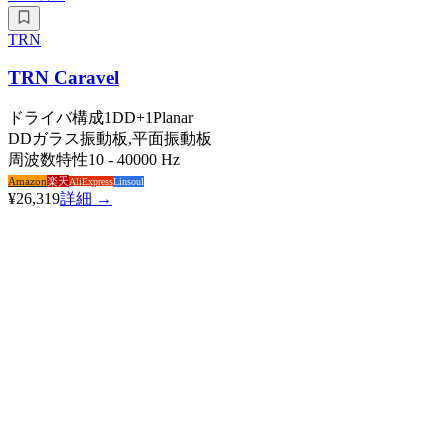
TRN
TRN Caravel
ドライバ構成
1DD+1Planar
DD
ガラス振動板,平面振動板
周波数特性
10 - 40000 Hz
Amazon
楽天
AliExpress
Linsoul
¥26,319
詳細 →