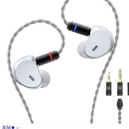
IEM
★
–