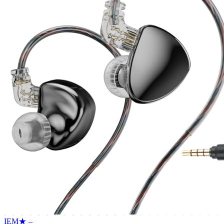
IEM
★
–