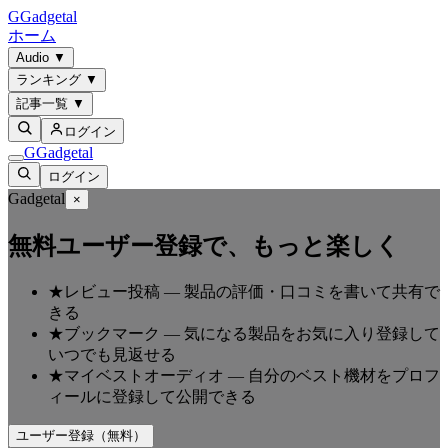
G
Gadgetal
ホーム
Audio
▼
ランキング
▼
記事一覧
▼
ログイン
G
Gadgetal
ログイン
Gadgetal
×
無料ユーザー登録で、もっと楽しく
★
レビュー投稿
—
製品の評価・口コミを書いて共有で
きる
★
ブックマーク
—
気になる製品をお気に入り登録して
いつでも見返せる
★
マイベストオーディオ
—
自分のベスト機材をプロフ
ィールに登録して公開できる
ユーザー登録（無料）