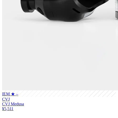
IEM
★ –
CVJ
CVJ Medusa
¥5,511