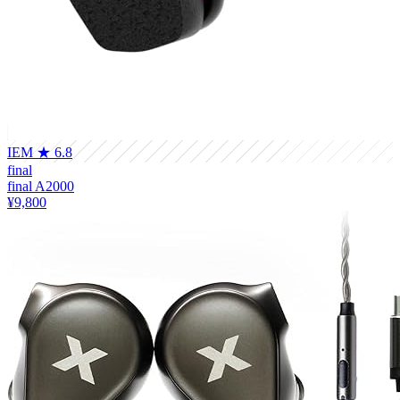
IEM
★ 6.8
final
final A2000
¥9,800