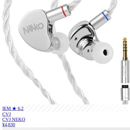
IEM
★ 6.2
CVJ
CVJ NEKO
¥4,830