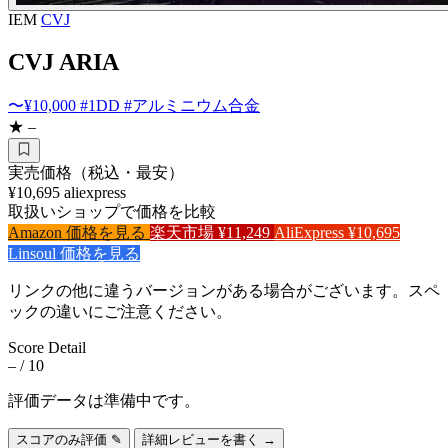
IEM
CVJ
CVJ ARIA
〜¥10,000
#1DD
#アルミニウム合金
★ –
実売価格（税込・最安）
¥10,695
aliexpress
取扱いショップで価格を比較
Amazon
価格を見る
楽天市場
¥11,249
AliExpress
¥10,695
Linsoul
価格を見る
リンクの他に違うバージョンがある場合がございます。スペ
ックの違いにご注意ください。
Score Detail
–
/ 10
評価データは準備中です。
スコアのみ評価 ✎
詳細レビューを書く →