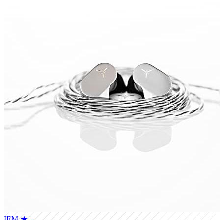
IEM
★ –