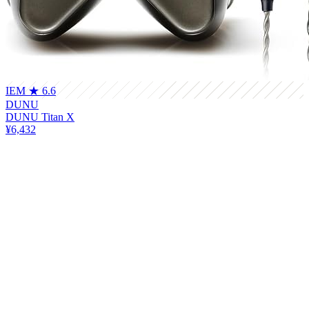
IEM
★ 6.6
DUNU
DUNU Titan X
¥6,432