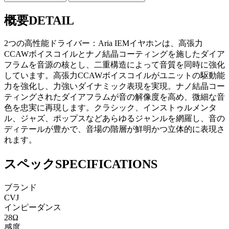
概要
DETAIL
2つの高性能ドライバー：Aria IEMイヤホンは、高張力
CCAWボイスコイルとナノ結晶コーティングを施したダイア
フラムを音源の核とし、二重構造によって音質を同時に強化
しています。高張力CCAWボイスコイルがユニットの駆動能
力を強化し、力強いダイナミック表現を実現。ナノ結晶コー
ティングされたダイアフラムが音の解像度を高め、微細な音
色を忠実に再現します。クラシック、インストゥルメンタ
ル、ジャズ、ポップスなどあらゆるジャンルを網羅し、音の
ディテールが豊かで、音場の階層が鮮明かつ立体的に表現さ
れます。
スペック
SPECIFICATIONS
ブランド
CVJ
インピーダンス
28Ω
感度