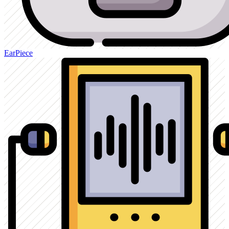
EarPiece