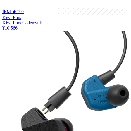
IEM
★ 7.0
Kiwi Ears
Kiwi Ears Cadenza II
¥10,566