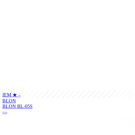
IEM
★ –
BLON
BLON BL-05S
—