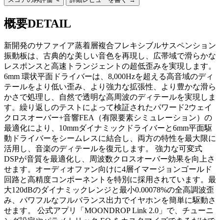
概要
DETAIL
新開発のサファイア蒸着層複合フレキシブルサスペンション
振動板は、古典的な美しい音色を再現し、広帯域で滑らかな
レスポンスと高速トランジェントの超低歪みを実現します。
6mm 環状平面ドライバーは、8,000Hzを超える高音域のディ
テールをより低い歪み、より強力な拡張性、より豊かな滑ら
かさで処理し、自然で透明な高周波のディテールを実現しま
す。繰り返しのテストによって検証されたパワード2ウェイ
クロスオーバー+音響FEA（有限要素シミュレーション）の
最適化により、10mmダイナミックドライバーと6mm平面駆
動ドライバーをシームレスに結合し、両方の特性を最大限に
活用し、音楽のディテールを復元します。 強力な可変式
DSPが音質を最適化し、周波数クロスオーバー効果を向上さ
せます。オーディオファン向けに4層イマージョンゴールド
回路と高精度コンポーネントを特別に採用されています。最
大120dBのダイナミックレンジと最小0.00078%の全高調波歪
み、パワフルなフルバランス出力でイヤホンを簡単に駆動さ
せます。 公式アプリ「MOONDROP Link 2.0」で、チューニ