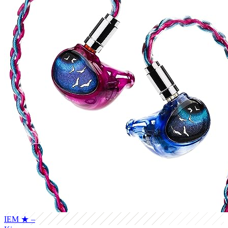
IEM
★ –