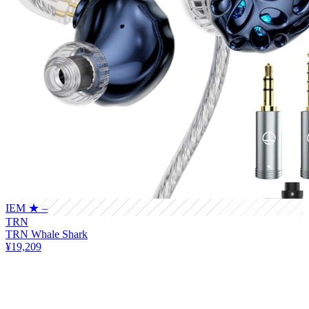
IEM
★ –
TRN
TRN Whale Shark
¥19,209