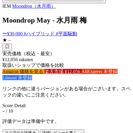
IEM
Moondrop（水月雨）
Moondrop May - 水月雨 梅
〜¥30,000
#ハイブリッド
#平面駆動
★ –
実売価格（税込・最安）
¥12,056
rakuten
取扱いショップで価格を比較
Amazon
価格を見る
楽天市場
¥12,056
AliExpress
未登録
Linsoul
未登録
リンクの他に違うバージョンがある場合がございます。スペ
ックの違いにご注意ください。
Score Detail
–
/ 10
評価データは準備中です。
スコアのみ評価 ✎
詳細レビューを書く →