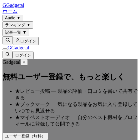
G
Gadgetal
ホーム
Audio
▼
ランキング
▼
記事一覧
▼
ログイン
G
Gadgetal
ログイン
Gadgetal
×
無料ユーザー登録で、もっと楽しく
★
レビュー投稿
—
製品の評価・口コミを書いて共有で
きる
★
ブックマーク
—
気になる製品をお気に入り登録して
いつでも見返せる
★
マイベストオーディオ
—
自分のベスト機材をプロフ
ィールに登録して公開できる
ユーザー登録（無料）