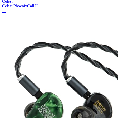
Celest
Celest PhoenixCall II
—