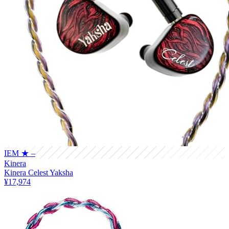
IEM
★ –
Kinera
Kinera Celest Yaksha
¥17,974