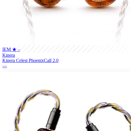
IEM
★ –
Kinera
Kinera Celest PhoenixCall 2.0
—