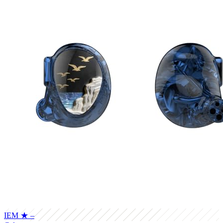
IEM
★ –