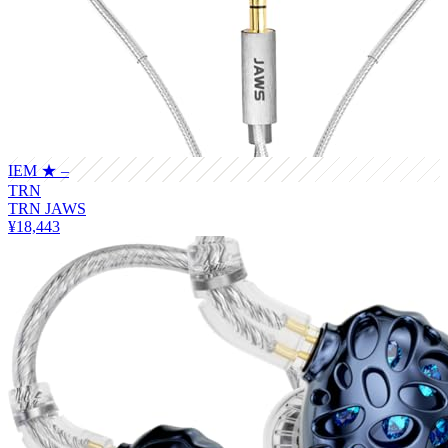
IEM
★ –
TRN
TRN JAWS
¥18,443