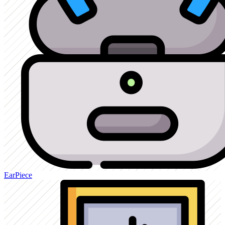
EarPiece