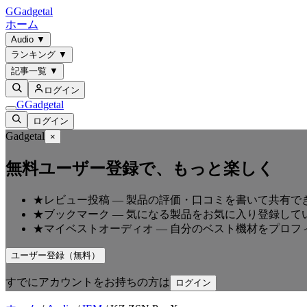
G
Gadgetal
ホーム
Audio
▼
ランキング
▼
記事一覧
▼
ログイン
G
Gadgetal
ログイン
Gadgetal
×
無料ユーザー登録で、もっと楽しく
★
レビュー投稿
—
製品の評価・口コミを書いて共有で
★
ブックマーク
—
気になる製品をお気に入り登録して
★
マイベストオーディオ
—
自分のベスト機材をプロフ
ユーザー登録（無料）
すでにアカウントをお持ちの方は
ログイン