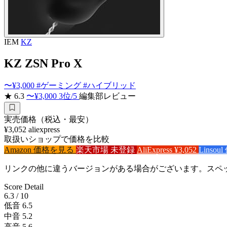
IEM
KZ
KZ ZSN Pro X
〜¥3,000
#ゲーミング
#ハイブリッド
★ 6.3
〜¥3,000 3位
/5
編集部レビュー
実売価格（税込・最安）
¥3,052
aliexpress
取扱いショップで価格を比較
Amazon
価格を見る
楽天市場
未登録
AliExpress
¥3,052
Linsoul
リンクの他に違うバージョンがある場合がございます。スペ
Score Detail
6.3
/ 10
低音
6.5
中音
5.2
高音
5.6