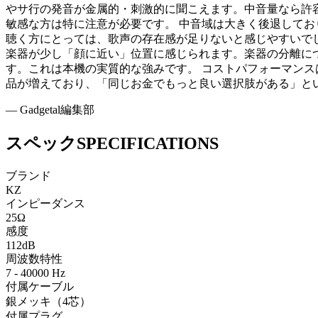
やサ行の発音が金属的・刺激的に聞こえます。中音量なら許
敏感な方は特に注意が必要です。 中音域は大きく後退して
聴く方にとっては、歌声の存在感が足りないと感じやすいで
楽器が少し「顔に近い」位置に感じられます。楽器の分離に
す。これは本機の実質的な強みです。 コストパフォーマンス
品が増えており、「同じお金でもっと良い選択肢がある」と
— Gadgetal編集部
スペック
SPECIFICATIONS
ブランド
KZ
インピーダンス
25Ω
感度
112dB
周波数特性
7 - 40000 Hz
付属ケーブル
銀メッキ（4芯）
付属プラグ