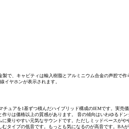
質の亜鉛合金製で、キャビティは輸入樹脂とアルミニウム合金の声
x 有線イヤホンが表示されます。
アーマチュアを1基ずつ積んだハイブリッド構成のIEMです。実売価格
と作りは価格以上の質感があります。 音の傾向はいわゆるドン
ムに乗りやすい元気なサウンドです。ただしミッドベースがや
しむタイプの低音です。もっとも気になるのが高音です。BAが