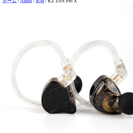
ホーム
/
Audio
/
IEM
/
KZ ZSN Pro X