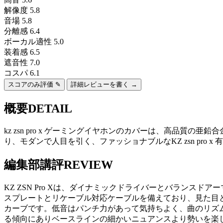
解像度
5.8
音場
5.8
分離感
6.4
ボーカル適性
5.0
装着感
6.5
遮音性
7.0
コスパ
6.1
スコアのみ評価 ✎
詳細レビューを書く →
概要
DETAIL
kz zsn pro x ゲーミングイヤホンのカバーは、高品
り、モダンで人目を引く、ファッショナブルなKZ zsn pro 
編集部講評
REVIEW
KZ ZSN Pro Xは、ダイナミックドライバーとバランスド
スプレートとリケーブル対応ケーブルを備えており、見た目
カーブです。低音はパンチ力があって気持ちよく、曲のリズ
る傾向にありベースラインの細かいニュアンスより勢いを楽