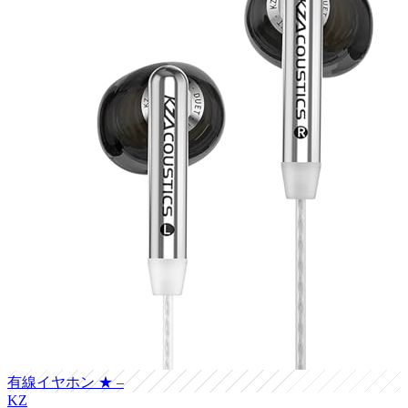
有線イヤホン
★ –
KZ