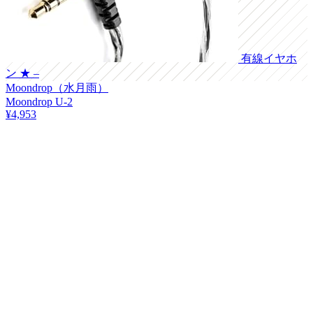
有線イヤホ
ン
★ –
Moondrop（水月雨）
Moondrop U-2
¥4,953