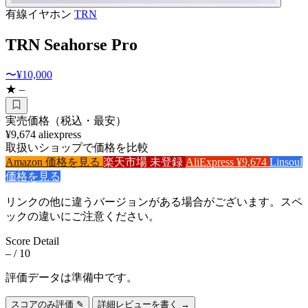
有線イヤホン
TRN
TRN Seahorse Pro
〜¥10,000
★ –
実売価格（税込・最安）
¥9,674
aliexpress
取扱いショップで価格を比較
Amazon
価格を見る
楽天市場
未登録
AliExpress
¥9,674
Linsoul
価格を見る
リンクの他に違うバージョンがある場合がございます。スペ
ックの違いにご注意ください。
Score Detail
–
/ 10
評価データは準備中です。
スコアのみ評価 ✎
詳細レビューを書く →