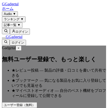
G
Gadgetal
ホーム
Audio
▼
ランキング
▼
記事一覧
▼
ログイン
G
Gadgetal
ログイン
Gadgetal
×
無料ユーザー登録で、もっと楽しく
★
レビュー投稿
—
製品の評価・口コミを書いて共有で
きる
★
ブックマーク
—
気になる製品をお気に入り登録して
いつでも見返せる
★
マイベストオーディオ
—
自分のベスト機材をプロフ
ィールに登録して公開できる
ユーザー登録（無料）