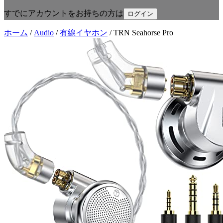
すでにアカウントをお持ちの方は
ログイン
ホーム
/
Audio
/
有線イヤホン
/
TRN Seahorse Pro