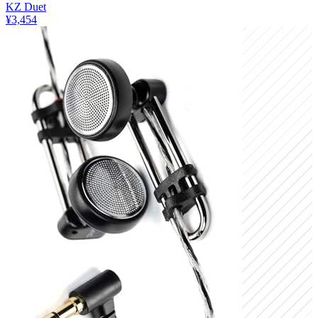
KZ Duet
¥3,454