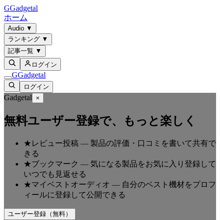
G
Gadgetal
ホーム
Audio
▼
ランキング
▼
記事一覧
▼
ログイン
G
Gadgetal
ログイン
Gadgetal
×
無料ユーザー登録で、もっと楽しく
★
レビュー投稿
—
製品の評価・口コミを書いて共有で
きる
★
ブックマーク
—
気になる製品をお気に入り登録して
いつでも見返せる
★
マイベストオーディオ
—
自分のベスト機材をプロフ
ィールに登録して公開できる
ユーザー登録（無料）