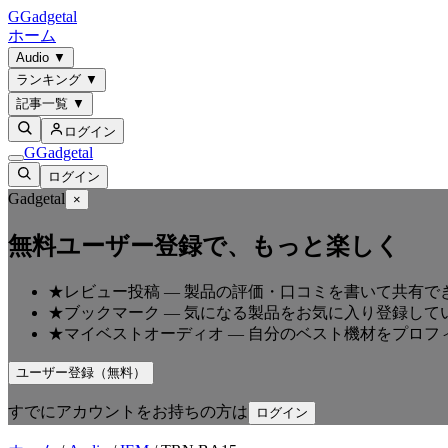
G
Gadgetal
ホーム
Audio
▼
ランキング
▼
記事一覧
▼
ログイン
G
Gadgetal
ログイン
Gadgetal
×
無料ユーザー登録で、もっと楽しく
★
レビュー投稿
—
製品の評価・口コミを書いて共有で
★
ブックマーク
—
気になる製品をお気に入り登録して
★
マイベストオーディオ
—
自分のベスト機材をプロフ
ユーザー登録（無料）
すでにアカウントをお持ちの方は
ログイン