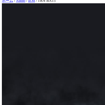
ホーム
/
Audio
/
IEM
/
TRN BA15