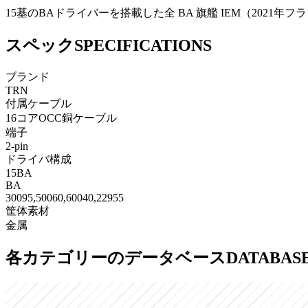
15基のBAドライバーを搭載した全 BA 旗艦 IEM（20
スペック
SPECIFICATIONS
ブランド
TRN
付属ケーブル
16コアOCC銅ケーブル
端子
2-pin
ドライバ構成
15BA
BA
30095,50060,60040,22955
筐体素材
金属
各カテゴリーのデータベース
DATABAS