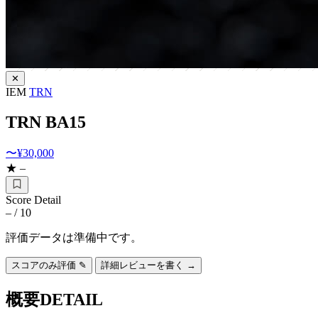
✕
IEM
TRN
TRN BA15
〜¥30,000
★ –
Score Detail
–
/ 10
評価データは準備中です。
スコアのみ評価 ✎
詳細レビューを書く →
概要
DETAIL